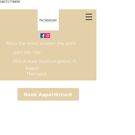
18071776859
Relax the mind, awaken the spirit
(407) 832-7931
2933 W State Road Longwood, FL
Reach
Therapist
Book Appointment