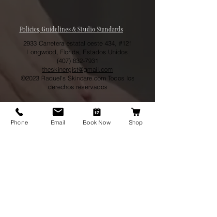
Policies, Guidelines & Studio Standards
2933 Carretera estatal oeste 434, #121
Longwood, Florida, Estados Unidos
(407) 832-7931
theskinergist@gmail.com
©2023 Raquel's Skincare.com Todos los
derechos reservados
Phone
Email
Book Now
Shop