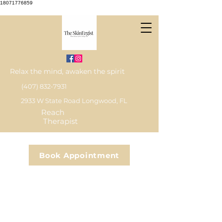
18071776859
Relax the mind, awaken the spirit
(407) 832-7931
2933 W State Road Longwood, FL
Reach
Therapist
Book Appointment