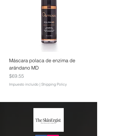
Máscara polaca de enzima de
arándano MD
Precio
$69.55
Impuesto incluido
|
Shipping Policy