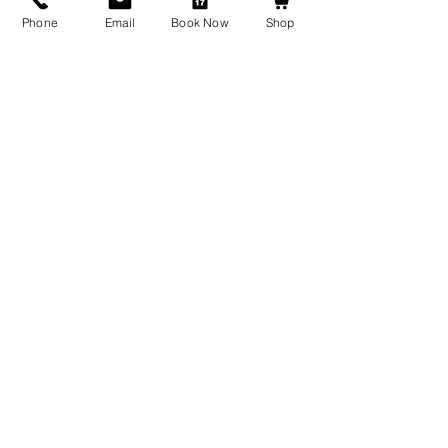
theskinergist@gmail.com
©2023 Raquel's Skincare.com Todos los
Phone
Email
Book Now
Shop
derechos reservados