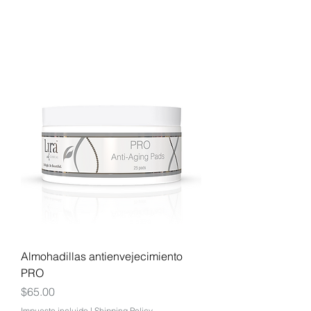
Almohadillas antienvejecimiento
PRO
Precio
$65.00
Impuesto incluido
|
Shipping Policy