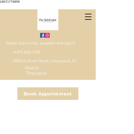
18071776859
Relax the mind, awaken the spirit
(407) 832-7931
2933 W State Road Longwood, FL
Reach
Therapist
Book Appointment