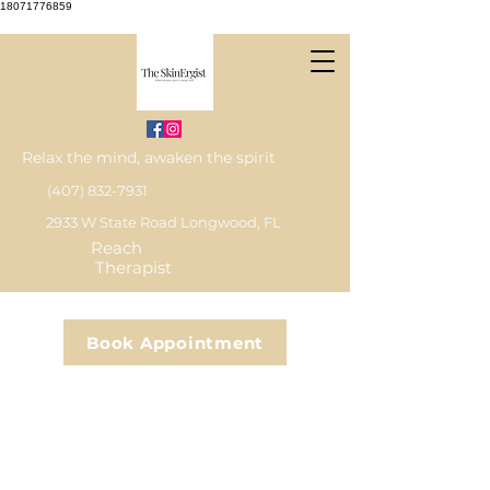
18071776859
Relax the mind, awaken the spirit
(407) 832-7931
2933 W State Road Longwood, FL
Reach
Therapist
Book Appointment