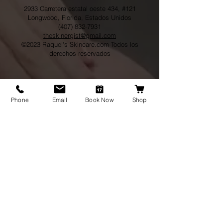
2933 Carretera estatal oeste 434, #121
Longwood, Florida, Estados Unidos
(407) 832-7931
theskinergist@gmail.com
©2023 Raquel's Skincare.com Todos los
derechos reservados
Phone
Email
Book Now
Shop