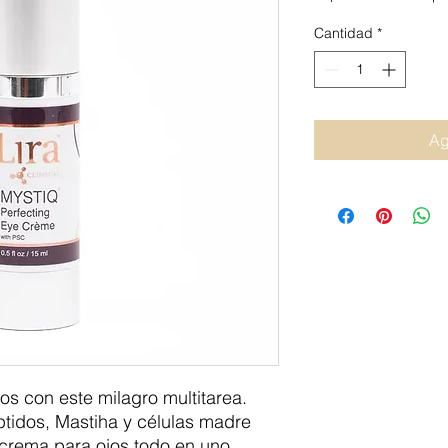
Cantidad
*
Ag
os con este milagro multitarea.
tidos, Mastiha y células madre
 crema para ojos todo en uno