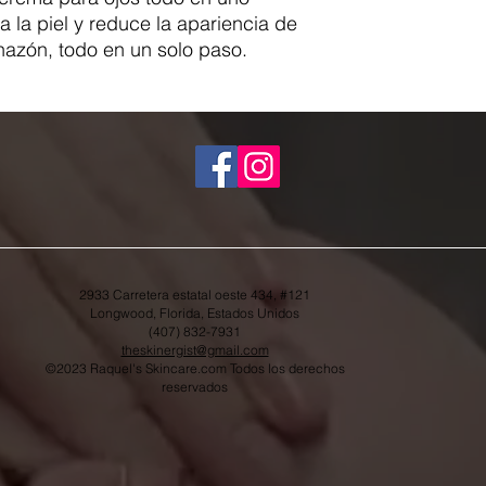
a la piel y reduce la apariencia de
chazón, todo en un solo paso.
2933 Carretera estatal oeste 434, #121
Longwood, Florida, Estados Unidos
(407) 832-7931
theskinergist@gmail.com
©2023 Raquel's Skincare.com Todos los derechos
reservados