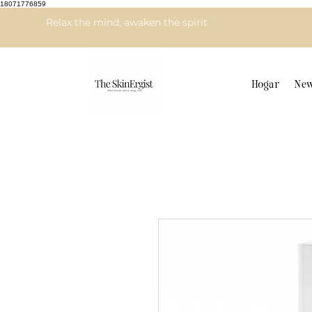
18071776859
Relax the mind, awaken the spirit
Hogar
New