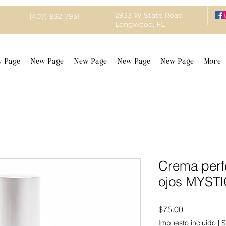
2933 W State Road
(407) 832-7931
Longwood, FL
 Page
New Page
New Page
New Page
New Page
More
Crema perf
ojos MYST
Precio
$75.00
Impuesto incluido
|
S