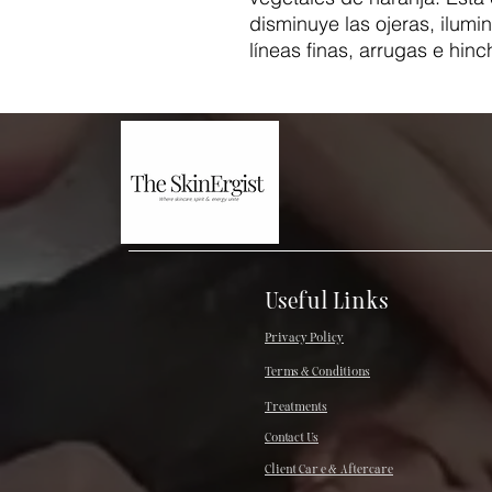
disminuye las ojeras, ilumin
líneas finas, arrugas e hin
Useful Links
Privacy Policy
Terms & Conditions
Treatments
Contact Us
Client Car e & Aftercare