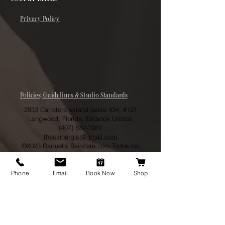
Privacy Policy
Policies, Guidelines & Studio Standards
2933 Carretera estatal oeste 434, #121
Longwood, Florida, Estados Unidos
(407) 832-7931
theskinergist@gmail.com
©2023 Raquel's Skincare.com Todos los
derechos reservados
Phone
Email
Book Now
Shop