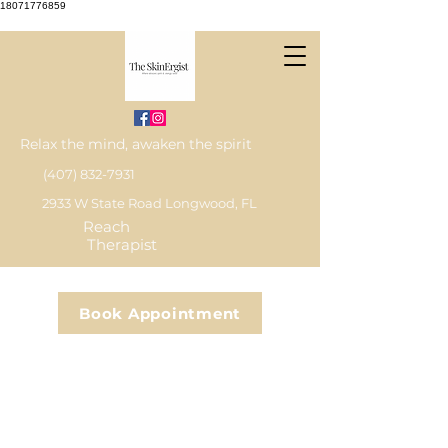
18071776859
Relax the mind, awaken the spirit
(407) 832-7931
2933 W State Road Longwood, FL
Reach
Therapist
Book Appointment